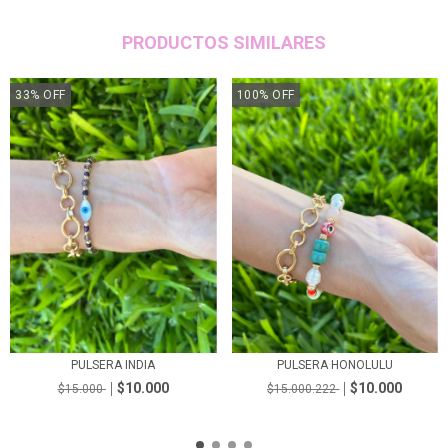
PRODUCTOS SIMILARES
33
%
OFF
100
%
OFF
PULSERA INDIA
PULSERA HONOLULU
$10.000
$10.000
$15.000
$15.000.222